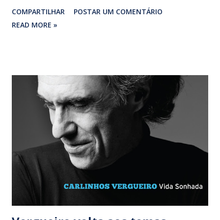
composições autorais e clássicos como ‘Na base da chinela’
COMPARTILHAR
POSTAR UM COMENTÁRIO
(Jackson do Pandeiro/ Rosil Cavalcanti), ‘O xote das
READ MORE »
meninas’ (Zé Dantas/ Luiz Gonzaga) e ‘Sabiá’ (Zé Dantas/
Luiz Gonzaga) agrupados em pouts-pourris temáticos.
Instrumento com o qual Gonzagão ensinou ao país como se
dança o baião – e o xote, o coco e o xaxado, entre outros
ritmos nordestinos –, a sanfona passeia pelas 14 faixas do
CD de forma burocrática. Embora correto, o canto de
Paulinho Boca de Cantor não chega a empolgar. Entre a
mediana ‘Xote cardiovascular’ (Carlinhos Vergueiro/
Paulinho Boca/ Carlinhos Marques) e a equivocada ‘Seu
preconceito’ (Luiz Caldas/ Paulinho Boca), o álbum carece
do reconhecido vigor do velho Gonzaga, a quem a faixa ‘Se
Seu Luiz tivesse vivo’ (Luiz Caldas/ Paulinho Boca) é...