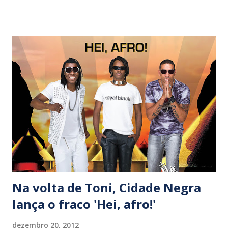
Marcelo Callado, Nina Becker imprime delicadeza em ‘O céu
e o som’, também lançada por Gal em 1974, no disco
‘Cantar’. Do álbum ‘Caras e bocas’ (1977) vem o reggae
‘Clariô’, que ganha boa versão das cantoras Marietta Vidal e
Miarah Rocha, embora a faixa produzida por Bruno Buarque
e MAU não chegue perto da vivaz gravação da baiana,
sobretudo do registro lançado em compacto duplo, que
trazia também ‘Negro amor’. A versão em português
assinada por Péricles e Caetano Veloso para It's All Over
Now, Baby Blue (Bob Dylan, 1965) é defendida por Karina
Buhr, que acertadamente passa lon...
Na volta de Toni, Cidade Negra
lança o fraco 'Hei, afro!'
dezembro 20, 2012