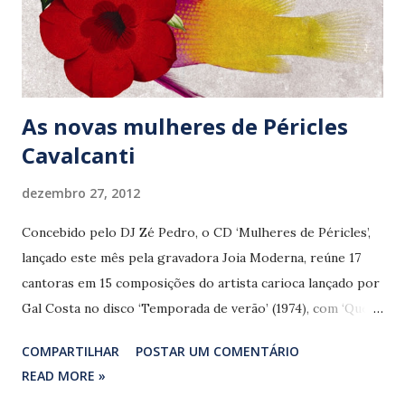
(c/ Rubinho Jacobina), faixa que abre o disco. O encanto
permanece em ‘O baile’ (c/ Jam da Silva) e em ‘A tua vida é
um segredo’, composição pouco co...
As novas mulheres de Péricles
Cavalcanti
dezembro 27, 2012
Concebido pelo DJ Zé Pedro, o CD ‘Mulheres de Péricles’,
lançado este mês pela gravadora Joia Moderna, reúne 17
cantoras em 15 composições do artista carioca lançado por
Gal Costa no disco ‘Temporada de verão’ (1974), com ‘Quem
nasceu?’. A canção volta agora na voz de Laura Lavieri, que
COMPARTILHAR
POSTAR UM COMENTÁRIO
se sai bem longe do universo lúdico característico da obra
READ MORE »
de Marcelo Jeneci. Coprodutora da faixa, ao lado de