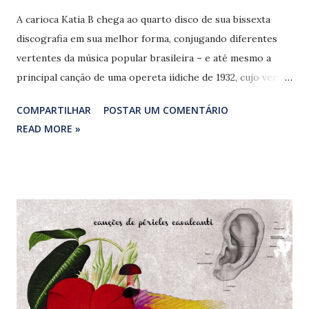
A carioca Katia B chega ao quarto disco de sua bissexta
discografia em sua melhor forma, conjugando diferentes
vertentes da música popular brasileira – e até mesmo a
principal canção de uma opereta iídiche de 1932, cujo verso
traduzido dá nome ao disco: Bei Mir Bistu Du Shon
COMPARTILHAR
POSTAR UM COMENTÁRIO
(Sholom Secunda e Jacob Jacobs) – ‘Pra mim você é lindo’. A
READ MORE »
cantora, que também produziu o CD ao lado de Bernardo
Bosísio, ainda exercita o inglês ( Where is your? ) e o
francês ( Le temps de I’amour , de Dutronc, Morisse e
Salvet) em boas interpretações. Katia B(ronstein) atua em
um setor da MPB nem sempre assimilável para o chamado
grande público, uma elaborada música eletrônica distante
dos clichês sonoros de remixes feitos para tocar no rádio.
Ao canto econômico e sedutor, juntaram-se boas
composições da artista como a linda ‘Aprendendo a viver’