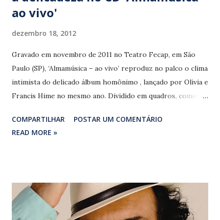
ao vivo'
dezembro 18, 2012
Gravado em novembro de 2011 no Teatro Fecap, em São
Paulo (SP), ‘Almamúsica – ao vivo’ reproduz no palco o clima
intimista do delicado álbum homônimo , lançado por Olivia e
Francis Hime no mesmo ano. Dividido em quadros, como
são chamados por Francis os elegantes medleys temáticos,
COMPARTILHAR
POSTAR UM COMENTÁRIO
o show mantém o formado piano e voz(es). O roteiro visita
READ MORE »
a obra de Ary Barroso (1903 – 1962), Dorival Caymmi (1914 –
2008) e Vinicius de Moraes (1913 – 1980), entre outros
grandes nomes da MPB, e incluiu também composições de
artistas contemporâneos ao casal, como Caetano Veloso
(‘Desde que o samba é samba’) e Chico Buarque (‘O que será
– À flor da pele’). Da lavra de Francis Hime destaca-se
‘Existe um céu’, belíssima parceria com Geraldo Carneiro, já