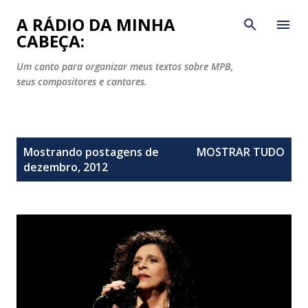
Pular para o conteúdo principal
A RÁDIO DA MINHA
CABEÇA:
Um canto para organizar meus textos sobre MPB,
seus compositores e cantores.
P
Mostrando postagens de
MOSTRAR TUDO
o
dezembro, 2012
s
t
a
g
e
n
s