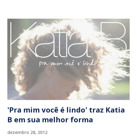
juízo final” em ‘Abraçaço’ , e uma nova força baiana, Mariene
de Castro, chegou ao Rio de Janeiro arrebatando o público
em apresentações vulcânicas. O fim do CD, anunciado e
garantido por muita gente, foi adiado mais uma vez. Graças
aos quase 2 milhões de súditos de Roberto Carlos que,
motivados pelo sucesso ‘Esse cara sou eu’, mostraram que
o compact disc pode ter vida (mais) longa. A gravadora Joia
Moderna pôs na praça novos trabalhos de Célia e Amelinha
, além de um belo tributo à obra de Guilherme Arantes ,
entre outr...
'Pra mim você é lindo' traz Katia
B em sua melhor forma
dezembro 28, 2012