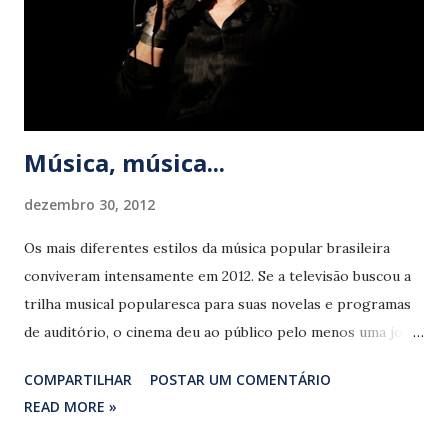
Música, música...
dezembro 30, 2012
Os mais diferentes estilos da música popular brasileira
conviveram intensamente em 2012. Se a televisão buscou a
trilha musical popularesca para suas novelas e programas
de auditório, o cinema deu ao público pelo menos uma joia:
o belíssimo documentário ‘A música segundo Tom Jobim’ .
COMPARTILHAR
POSTAR UM COMENTÁRIO
Chico Buarque e Gal Costa iniciaram as vitoriosas turnês de
READ MORE »
lançamento dos álbuns ‘Chico’ e ‘Recanto’ . Caetano Veloso
continuou apontando “diversas harmonias possíveis sem