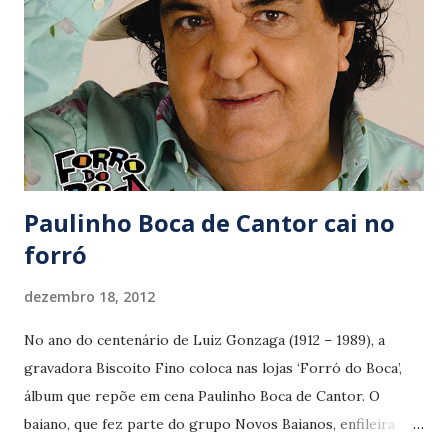
gravada por Simone. Conservando no espetáculo a
intimidade que gerou o CD de estúdio, Olivia e Francis
acertam novamente em ‘Almamúsica – ao vivo’ (Biscoito
Fino).
Paulinho Boca de Cantor cai no
forró
dezembro 18, 2012
No ano do centenário de Luiz Gonzaga (1912 – 1989), a
gravadora Biscoito Fino coloca nas lojas ‘Forró do Boca’,
álbum que repõe em cena Paulinho Boca de Cantor. O
baiano, que fez parte do grupo Novos Baianos, enfileira