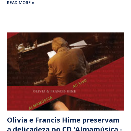
READ MORE »
novo público que, junto com antigos fãs, constituíram a
grande e fiel colmeia em volta da chamada “abelha rainha”.
Saída há pouco tempo da gravadora EMI, por onde lançou o
CD ‘Maricotinha’, Bethânia dava os primeiros passos em seu
futuro castelo, a gravadora Biscoito Fino. Naquela noite
memorável, idealizada pela empresária Maria Luisa Jucá, a
baiana parecia genuinamente feliz ao receber artistas de
diferentes quilates para relembrar seu passado e pontuar
seu presente. Entre Caetano Veloso (‘De manhã’, 1965),
Gilberto Gil (‘Viramundo’, 1968, e ‘Lamento sertanejo’, 1974)
e Chico Buarque (‘Sem fantasia’, 1968) seus principais
compositores, Maria rece...
Olivia e Francis Hime preservam
a delicadeza no CD 'Almamúsica -