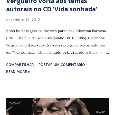
Vergueiro volta aos temas
autorais no CD 'Vida sonhada'
dezembro 11, 2012
Após homenagear os ilustres parceiros Adoniran Barbosa
(1910 – 1982) e Nelson Cavaquinho (1911 – 1986), Carlinhos
Vergueiro coloca seus graves a serviço de temas autorais
em ‘Vida sonhada’, álbum lançado pela gravadora Biscoito
Fino. Produzido Aluízio Falcão, o CD apresenta bons
COMPARTILHAR
POSTAR UM COMENTÁRIO
sambas valorizados pelo piano de Amador Longhini Júnior,
READ MORE »
como ‘A seu dispor’ (Carlinhos Vergueiro) e ‘Samba da vida’
(Carlinhos Vergueiro/ J. Petrolino). O ritmo carioca
também dá o tom no eficiente ‘Sem refrão’ (Carlinhos
Vergueiro/ Dora Vergueiro) e no mediano ‘Passa amanhã’
(Carlinhos Vergueiro/ Afonso Machado/ Dora Vergueiro).
‘Chorar sem fim’ (Carlinhos Vergueiro/ J. Petrolino) é