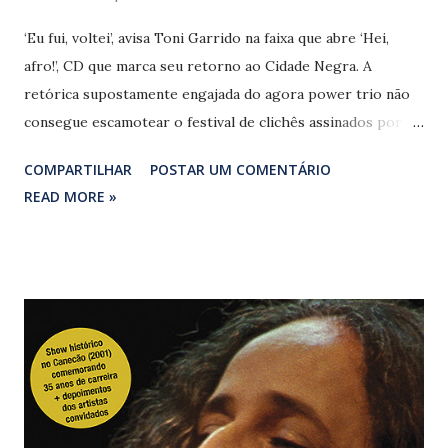
‘Eu fui, voltei’, avisa Toni Garrido na faixa que abre ‘Hei,
afro!’, CD que marca seu retorno ao Cidade Negra. A
retórica supostamente engajada do agora power trio não
consegue escamotear o festival de clichês assinados por
Toni, Bino Farias e Lazão. Versos infantis como “Falar, até
COMPARTILHAR
POSTAR UM COMENTÁRIO
papagaio fala/ E garganta é bom com batata e agrião”, de
READ MORE »
‘Só pra detonar’, “Se lembra do tempo da escravidão/ (o
tempo não mudou) / levanta pra luta, comprar feijão”, da
faixa-título, ou ainda “Posso até não ser rico/ dinheiro não
é valor”, de ‘Mole de amor’, atestam a falta de criatividade
pela qual os músicos passam. O que dizer de “perdemos o
tato, depois o contato/ magia e mago estão no poder”, de
‘Contato’ (Toni/ Bino/ Lazão/ Alexandre Carlo)?
Tampouco funciona a versão de ‘When love comes knockin’
(At your door)’ (Neil Sedaka/ Carole Bayer Sager),