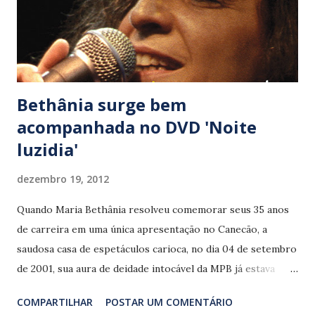
transformada em ‘Ninguém pode duvidar de Jah’. Tentando
emular seus melhores momentos, o Cidade Negra mistura
reggae e pop inconsistentes, sem alcan...
Bethânia surge bem
acompanhada no DVD 'Noite
luzidia'
dezembro 19, 2012
Quando Maria Bethânia resolveu comemorar seus 35 anos
de carreira em uma única apresentação no Canecão, a
saudosa casa de espetáculos carioca, no dia 04 de setembro
de 2001, sua aura de deidade intocável da MPB já estava
cristalizada. A despeito das modestas vendagens de seus
COMPARTILHAR
POSTAR UM COMENTÁRIO
discos antecedentes, a cantora começava a conquistar um