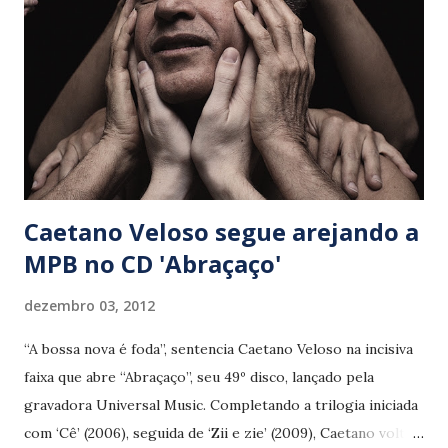
interessante seresta com ares de fado, enquanto ‘Minha
cabeça’ (Carlinhos Vergueiro), ‘Mina’ (Carlinhos Vergueiro/
J. Petrolino) e ‘Sempre’ (Carlinhos Vergueiro) trazem ecos
da obra de Chico Buarque. A influência do parceiro de
música e futebol também é perceptível em ‘Vida sonhada’
(Carlinhos Vergueiro/ J. Petrolino), bo...
Caetano Veloso segue arejando a
MPB no CD 'Abraçaço'
dezembro 03, 2012
“A bossa nova é foda”, sentencia Caetano Veloso na incisiva
faixa que abre “Abraçaço”, seu 49º disco, lançado pela
gravadora Universal Music. Completando a trilogia iniciada
com ‘Cê’ (2006), seguida de ‘Zii e zie’ (2009), Caetano volta à