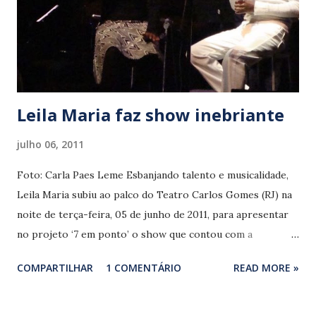
Leila Maria faz show inebriante
julho 06, 2011
Foto: Carla Paes Leme Esbanjando talento e musicalidade,
Leila Maria subiu ao palco do Teatro Carlos Gomes (RJ) na
noite de terça-feira, 05 de junho de 2011, para apresentar
no projeto ‘7 em ponto’ o show que contou com a
participação especial de Luiz Melodia. Acompanhada pelos
COMPARTILHAR
1 COMENTÁRIO
READ MORE »
músicos Tomás Improta (arranjos/ piano), Fernando
Pereira (bateria), Rodrigo Ferreira (baixo) e Chico Costa
(sax), Leila desfiou repertório tão curto quanto sedutor. Se