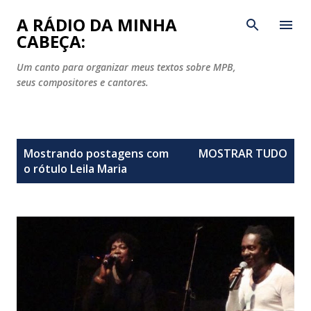
Pular para o conteúdo principal
A RÁDIO DA MINHA
CABEÇA:
Um canto para organizar meus textos sobre MPB,
seus compositores e cantores.
P
Mostrando postagens com
MOSTRAR TUDO
o
o rótulo
Leila Maria
s
t
a
g
e
n
s