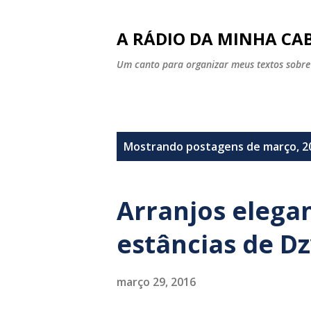
A RÁDIO DA MINHA CAB
Um canto para organizar meus textos sobre
P
Mostrando postagens de março, 2
o
s
Arranjos elega
t
estâncias de D
a
g
março 29, 2016
e