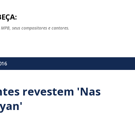
Pular para o conteúdo principal
EÇA:
 MPB, seus compositores e cantores.
016
ntes revestem 'Nas
zyan'