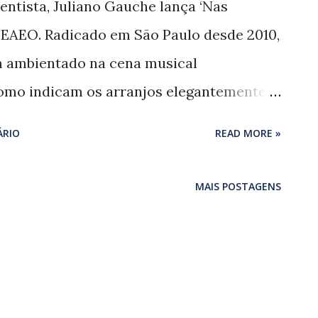
entista, Juliano Gauche lança ‘Nas
o EAEO. Radicado em São Paulo desde 2010,
m ambientado na cena musical
omo indicam os arranjos elegantemente
r Boca e Tatá Aeroplano, com destaque
ÁRIO
READ MORE »
ncias de Dyzan’, inspirada nos conceitos de
avatsky (1831 - 1891), escritora russa cuja
MAIS POSTAGENS
ntor e compositor carioca Jorge Vercillo
’ (2011). ‘Clarão’ e ‘Muito esquisito’ são
dos pelos arranjos, pontuados por belos
), que assina a produção e oito das nove