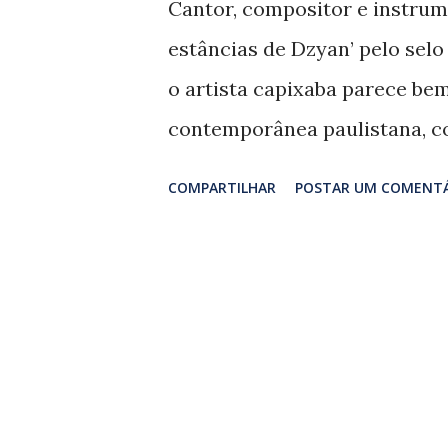
Cantor, compositor e instrum
n
estâncias de Dzyan’ pelo sel
s
o artista capixaba parece be
contemporânea paulistana, c
vintages assinados por Junio
COMPARTILHAR
POSTAR UM COMENT
para a faixa-título, ‘Nas estâ
teosofia de Helena Petrovna Bl
obra também influenciou o ca
no disco ‘ Como diria Blavatsky
outros bons momentos, realça
timbres. Juliano (voz e violão