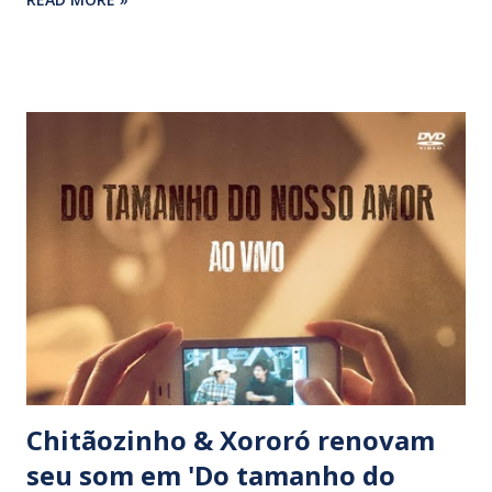
musical português, o fado. Sereia das mais melodiosas da
música popular brasileira, Jussara derrama sua voz de
aparente calmaria sobre os temas do escritor lisboeta
Tiago Torres da Silva, compositor gravado por nomes do
chamado ‘Novo fado’ de Portugal, com o habitual requinte,
que permeia sua irretocável discografia. Em vibrantes
interpretações, de tons elevados em instantes precisos,
Jussara imprime a esperada carga dramática característica
do fado tradicional, que influencia a música portuguesa
contemporânea. A cantora beira a perfeição em ‘O mar fala
de ti’ (Ernesto Leite/Tiago Torres da Silva), acompanhada
pelo piano e o acordeão de Filipe Raposo....
Chitãozinho & Xororó renovam
seu som em 'Do tamanho do