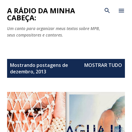
Pular para o conteúdo principal
A RÁDIO DA MINHA
CABEÇA:
Um canto para organizar meus textos sobre MPB,
seus compositores e cantores.
P
Mostrando postagens de
MOSTRAR TUDO
o
dezembro, 2013
s
t
a
g
e
n
s