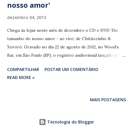
nosso amor'
dezembro 04, 2013
Chega às lojas neste mês de dezembro o CD e DVD ‘Do
tamanho do nosso amor - ao vivo’, de Chitãozinho &
Xororó. Gravado no dia 22 de agosto de 2012, no Wood’s
Bar, em São Paulo (SP), o registro audiovisual lançado pela
gravadora Universal Music atualiza a sonoridade da já
COMPARTILHAR
POSTAR UM COMENTÁRIO
veterana dupla. Na estrada há mais de quarenta anos, os
READ MORE »
irmãos paranaenses ajudaram a formatar a música sertaneja
que se tornou sucesso nos anos 1980 e 1990, quando
aproximaram a música caipira tradicional do pop
MAIS POSTAGENS
extremamente romântico e radiofônico, num movimento
semelhante ao feito pelos pagodeiros. A pretendida
roupagem contemporânea é obtida graças à eficiência do
Tecnologia do Blogger
diretor e produtor musical Fernando Zor, que também