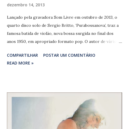
dezembro 14, 2013
Lançado pela gravadora Som Livre em outubro de 2013, o
quarto disco solo de Sergio Britto, ‘Purabossanova’, traz a
famosa batida de violão, nova bossa surgida no final dos
anos 1950, em apropriado formato pop. O autor de vários
sucessos do (atual) quarteto Titãs, troca,
COMPARTILHAR
POSTAR UM COMENTÁRIO
momentaneamente, o peso do rock’n’roll pelo doce balanço
READ MORE »
do gênero musical nascido no Rio de Janeiro, também sua
terra natal. Fazendo bossa à sua maneira, Britto se destaca
principalmente como compositor em faixas como
‘Completamente triste’, ‘Como iguais’ e ‘Purabossanova’,
realçadas pelas elegantes participações de Alaíde Costa,
Luiz Melodia e Rita Lee, respectivamente. Uma das raízes
da Bossa Nova, o samba está presente em ‘Maria (l’autre
chienne)’, cantada em dueto com Roberta Sá. O álbum