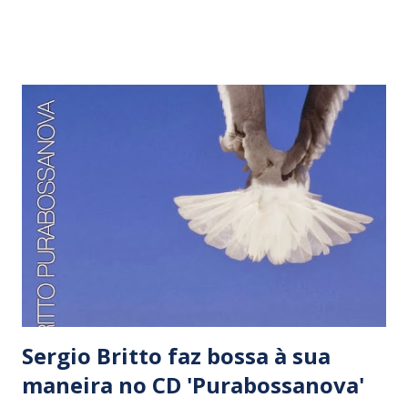
ponta foram lançados incontáveis CDs de nomes da
chamada cena indie , impulsionados pelas facilidades das
tecnologias atuais, principalmente a internet. Dani Black,
Toni Ferreira e Tulipa Ruiz, promissores representantes
da nova geração notadamente influenciada pela MPB,
conquistaram mais visibilidade. Meses antes da realeza da
mesma MPB ter seu brilho embaçado por um inacreditável
flerte com a velha e temível censura, Ney Matogrosso
estreou ‘Atento aos sinais’, impactante espetáculo no qual
mirou a produção de alguns dos novos nomes da cena
musical brasileira e, de quebra pescou ‘Roendo as unha...
Sergio Britto faz bossa à sua
maneira no CD 'Purabossanova'