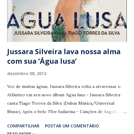
produzido por Guilherme Gê e Emerson Villani vai além da
ensolarada orla da Zona Sul carioca, trilhando o pop
mexicano de Julieta Venegas (‘Lento’) e do argentino Charly
García (‘Cancion para mi muerte’). A mítica Evita Perón...
Jussara Silveira lava nossa alma
com sua ‘Água lusa’
dezembro 08, 2013
Voz de muitas águas, Jussara Silveira volta a atravessar o
Atlântico em seu novo álbum ‘Água lusa – Jussara Silveira
canta Tiago Torres da Silva’ (Dubas Música/Universal
Music). Após o belo ‘Flor bailarina – Canções de Angola’, no
qual interpreta a música de compositores angolanos, a
COMPARTILHAR
POSTAR UM COMENTÁRIO
cantora mergulha nos mares do mais icônico gênero
READ MORE »