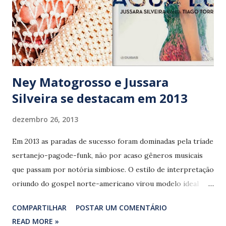
Ney Matogrosso e Jussara
Silveira se destacam em 2013
dezembro 26, 2013
Em 2013 as paradas de sucesso foram dominadas pela tríade
sertanejo-pagode-funk, não por acaso gêneros musicais
que passam por notória simbiose. O estilo de interpretação
oriundo do gospel norte-americano virou modelo ideal
entre os candidatos ao estrelato musical e a indústria
COMPARTILHAR
POSTAR UM COMENTÁRIO
fonográfica remanescente repetiu a receita dos manjados
READ MORE »
projetos caça-níqueis travestidos de homenagem. Em outra