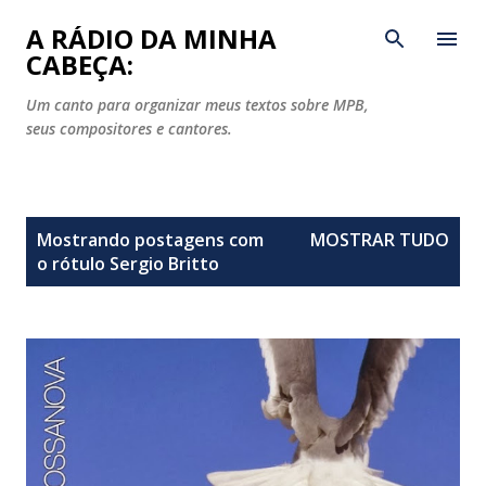
Pular para o conteúdo principal
A RÁDIO DA MINHA
CABEÇA:
Um canto para organizar meus textos sobre MPB,
seus compositores e cantores.
P
Mostrando postagens com
MOSTRAR TUDO
o
o rótulo
Sergio Britto
s
t
a
g
e
n
s