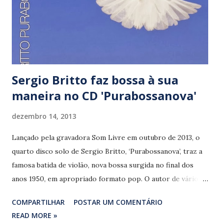
Sergio Britto faz bossa à sua
maneira no CD 'Purabossanova'
dezembro 14, 2013
Lançado pela gravadora Som Livre em outubro de 2013, o
quarto disco solo de Sergio Britto, ‘Purabossanova’, traz a
famosa batida de violão, nova bossa surgida no final dos
anos 1950, em apropriado formato pop. O autor de vários
sucessos do (atual) quarteto Titãs, troca,
COMPARTILHAR
POSTAR UM COMENTÁRIO
momentaneamente, o peso do rock’n’roll pelo doce balanço
READ MORE »
do gênero musical nascido no Rio de Janeiro, também sua