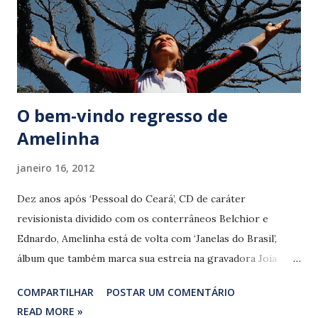
O bem-vindo regresso de
Amelinha
janeiro 16, 2012
Dez anos após ‘Pessoal do Ceará’, CD de caráter
revisionista dividido com os conterrâneos Belchior e
Ednardo, Amelinha está de volta com ‘Janelas do Brasil’,
álbum que também marca sua estreia na gravadora Joia
Moderna. Feminina voz do grupo de artistas nordestinos
COMPARTILHAR
POSTAR UM COMENTÁRIO
que imigrou para o Sudeste na década de 1970, Amelinha
READ MORE »
emplacou sucessos nacionais como ‘Frevo mulher’ (Zé