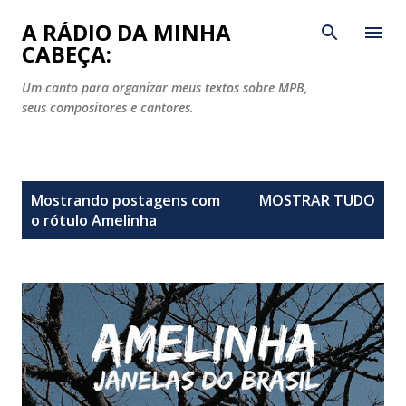
Pular para o conteúdo principal
A RÁDIO DA MINHA
CABEÇA:
Um canto para organizar meus textos sobre MPB,
seus compositores e cantores.
P
Mostrando postagens com
MOSTRAR TUDO
o
o rótulo
Amelinha
s
t
a
g
e
n
s