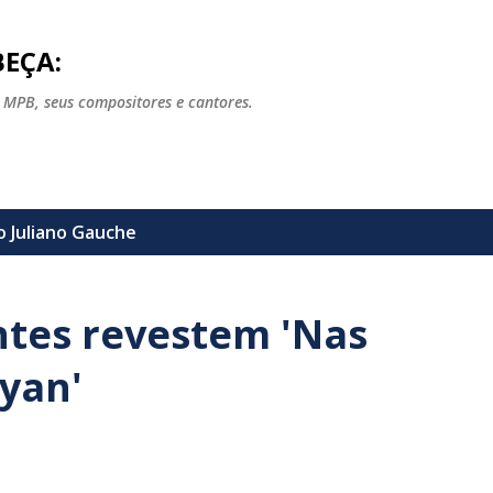
Pular para o conteúdo principal
EÇA:
 MPB, seus compositores e cantores.
lo
Juliano Gauche
ntes revestem 'Nas
zyan'