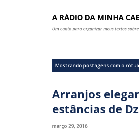
A RÁDIO DA MINHA CAB
Um canto para organizar meus textos sobre
P
Mostrando postagens com o rótu
o
s
Arranjos elega
t
estâncias de D
a
g
março 29, 2016
e