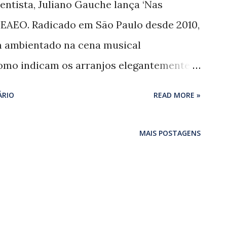
entista, Juliano Gauche lança ‘Nas
o EAEO. Radicado em São Paulo desde 2010,
m ambientado na cena musical
omo indicam os arranjos elegantemente
r Boca e Tatá Aeroplano, com destaque
ÁRIO
READ MORE »
ncias de Dyzan’, inspirada nos conceitos de
avatsky (1831 - 1891), escritora russa cuja
MAIS POSTAGENS
ntor e compositor carioca Jorge Vercillo
’ (2011). ‘Clarão’ e ‘Muito esquisito’ são
dos pelos arranjos, pontuados por belos
), que assina a produção e oito das nove