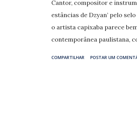
Cantor, compositor e instrum
n
estâncias de Dzyan’ pelo sel
s
o artista capixaba parece be
contemporânea paulistana, c
vintages assinados por Junio
COMPARTILHAR
POSTAR UM COMENT
para a faixa-título, ‘Nas estâ
teosofia de Helena Petrovna Bl
obra também influenciou o ca
no disco ‘ Como diria Blavatsky
outros bons momentos, realça
timbres. Juliano (voz e violão