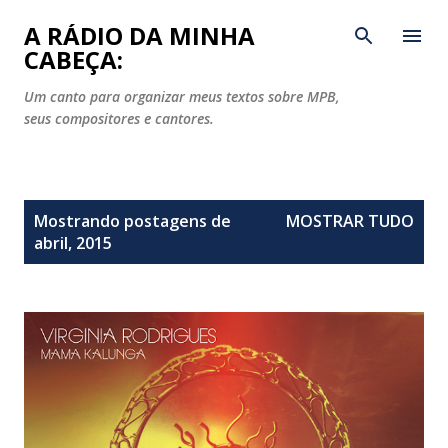
Pular para o conteúdo principal
A RÁDIO DA MINHA
CABEÇA:
Um canto para organizar meus textos sobre MPB,
seus compositores e cantores.
P
Mostrando postagens de
MOSTRAR TUDO
o
abril, 2015
s
t
a
g
e
n
s