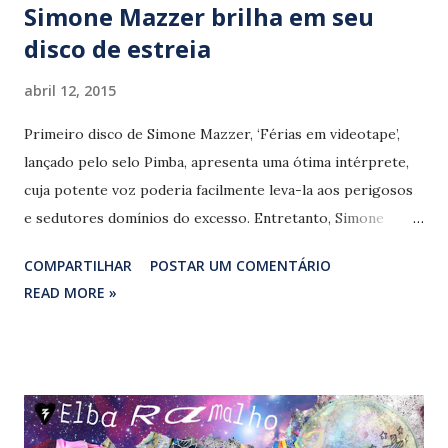
Simone Mazzer brilha em seu
disco de estreia
abril 12, 2015
Primeiro disco de Simone Mazzer, ‘Férias em videotape’,
lançado pelo selo Pimba, apresenta uma ótima intérprete,
cuja potente voz poderia facilmente leva-la aos perigosos
e sedutores domínios do excesso. Entretanto, Simone
mantém as rédeas de seu canto sempre seguras.
COMPARTILHAR
POSTAR UM COMENTÁRIO
Acompanhada pelo trio formado por Marco Antônio Scolari
READ MORE »
(piano, teclados, acordeão, vocais, arranjos e direção
musical), André Bedurê (baixo, guitarra e vocais) e Eduardo
Rorato (bateria e vocais), além das participações especiais
de Nivaldo Ornelas (sax tenor) e Sacha Amback (teclados,
cordas e efeitos), entre outros, Simone Mazzer atesta em
estúdio o talento musical que exibe há alguns anos em suas