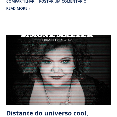
COMPARTILHAR
POSTAR UM COMENTÁRIO
Gabriela’ (‘Gabriela’), ‘Ruas de outono’ (‘Paraíso Tropical’),
READ MORE »
‘Brasil’ (‘Vale Tudo’), ‘Jovens tardes de domingo’ (‘Zazá’),
‘Pra você’ (‘Torre de Babel’), ‘Caminhos do mar’ (‘Porto dos
Milagres’) s aíram independentemente do discos de
carreira da cantora, algumas sequer entraram em sua
discografia oficial. Se a gravadora quis pegar carona na
novela da TV Globo para promover ou não o novo álbum,
‘Estratosférica’ (a seleção de repertório ainda não foi
divulgada oficialmente) é porque o folhetim das 21 horas
ainda é uma vitrine nacional - até os “alternativos” sabem e
sonham com a inclusão de uma música lá. Os tempos
mudaram, as rádios e grande parte do público andam mais
acomodados do que nunca. Ninguém ...
Distante do universo cool,