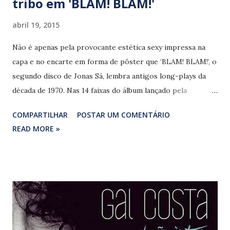
tribo em 'BLAM! BLAM!'
abril 19, 2015
Não é apenas pela provocante estética sexy impressa na
capa e no encarte em forma de pôster que ‘BLAM! BLAM!’, o
segundo disco de Jonas Sá, lembra antigos long-plays da
década de 1970. Nas 14 faixas do álbum lançado pela
gravadora Coqueiro Verde Records, a música negra norte-
COMPARTILHAR
POSTAR UM COMENTÁRIO
americana que dominava as paradas daqueles já longínquos
READ MORE »
anos norteia a interessante produção capitaneada pelo
próprio artista e por seu irmão, o guitarrista Pedro Sá.
Letras cinematográficas, impregnadas de romance, sexo e
crueza descarada compõem um cenário urbano
contemporâneo, cuja trilha sonora também engloba soul,
rock, pop, funk e bossa nova, entra outras referências
musicais. Grooves e interferências eletrônicas contribuem