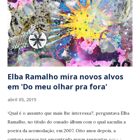
apresentações ao vivo. Produzido por Leonel Pereda,
‘Férias em videotape’ expõe um inteligente repertório, que
equilibra canções menos ou mais conhecidas, sem apelar
para a obviedade. Incluída na novela da TV Globo, ‘Babilônia’,
a irresistível ‘Tango do mal’ (Luciano Salvador Bahia) abre
os trabalhos. Sem papas na língua,...
Elba Ramalho mira novos alvos
em 'Do meu olhar pra fora'
abril 05, 2015
‘Qual é o assunto que mais lhe interessa?’, perguntava Elba
Ramalho, no título do ousado álbum com o qual sacudiu a
poeira da acomodação, em 2007. Oito anos depois, a
cantora parece ter encontrado novas respostas para a