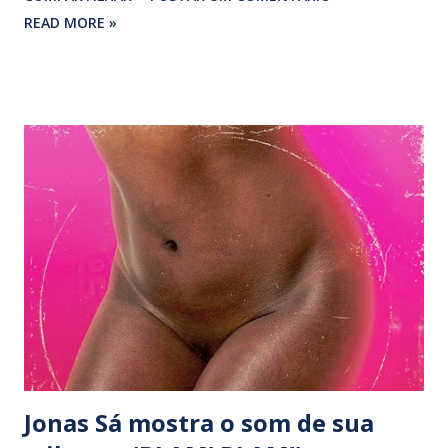
Fulô, com patrocínio do programa Rumos Itaú Cultural e
READ MORE »
produzido por Sebastian Notini e Tiganá Santana, ‘Mama
Kalunga’ reúne composições de autores negros. Canções
que abordam religiosidade (‘Ao senhor do fogo azul’, de
Gilson Nascimento), preconceito (‘Vá cuidar de sua vida’, de
Geraldo Filme), amor (‘Teus olhos em mim’, de Roberto
Mendes e Nizaldo Costa) e até filosofia (‘Nos horizontes do
mundo’, de Paulinho da Viola) passam pelo característico
filtro estético da cantora mezzo-soprano. O timbre quase
lírico de Virgínia Rodrigues reveste de delicada solenidade
faixas como as belas ‘Mama Kalunga’ (Tiganá Santana) e ‘Sou
eu’ (Moacir Santos/ Nei Lopes), esta com a dispensável
participação de Tiaganá ...
Jonas Sá mostra o som de sua