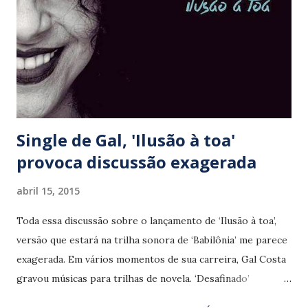
para a sonoridade moderna e inquietante, em faixas como ‘8
bit’ (Jonas Sá), ‘Não vai rolar’ (Jonas Sá/ Domenico
Lancellotti), ‘Gigolô’ (Jonas Sá) e ‘Sexy savannah’ (Jonas Sá/
Ricardo Dias Gomes). Alternando sons raivosos (‘Chat
Roulette’) e momentos mais tranquilos (‘Safo’), ‘BLAM! B...
Single de Gal, 'Ilusão à toa'
provoca discussão exagerada
abril 15, 2015
Toda essa discussão sobre o lançamento de ‘Ilusão à toa’,
versão que estará na trilha sonora de ‘Babilônia’ me parece
exagerada. Em vários momentos de sua carreira, Gal Costa
gravou músicas para trilhas de novela. ‘Desafinado’
(‘Bambolê’), ‘Solidão’ (‘O Dono do Mundo’), ‘Modinha para