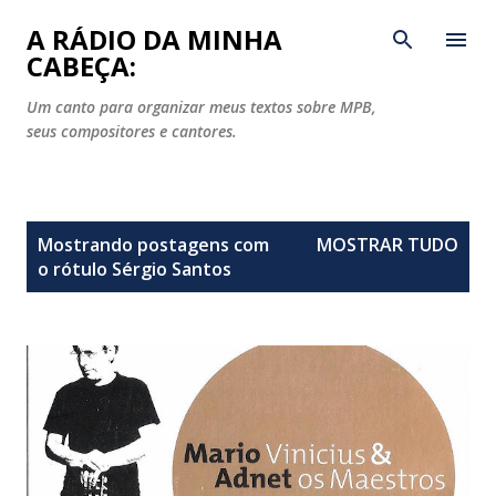
Pular para o conteúdo principal
A RÁDIO DA MINHA
CABEÇA:
Um canto para organizar meus textos sobre MPB,
seus compositores e cantores.
P
Mostrando postagens com
MOSTRAR TUDO
o
o rótulo
Sérgio Santos
s
t
a
g
e
n
s