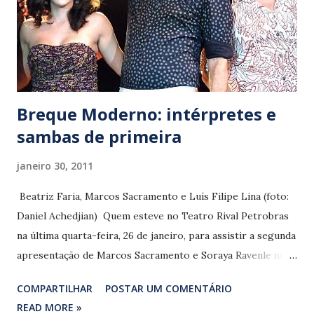
Breque Moderno: intérpretes e
sambas de primeira
janeiro 30, 2011
Beatriz Faria, Marcos Sacramento e Luís Filipe Lina (foto:
Daniel Achedjian) Quem esteve no Teatro Rival Petrobras
na última quarta-feira, 26 de janeiro, para assistir a segunda
apresentação de Marcos Sacramento e Soraya Ravenle no
show ‘Breque Moderno’, presenciou um desses momentos
COMPARTILHAR
POSTAR UM COMENTÁRIO
mágicos que a música proporciona. Um inusitado incidente
READ MORE »
ocorrido na noite anterior deixou Soraya fora de cena. Na