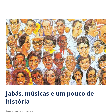
inacreditáveis 70 anos, o cantor abre o espetáculo com
‘Tango para Tereza’ (Evaldo Gouveia/ Jair Amorim),
sucesso de Ângela Maria, cujo repertório gerou o belo
‘Estava escrito’, CD lançado por Ney em 1994. A afinação
impecável impressiona logo no primeiro número. Sempre
disposto a seduzir – ostentando plumas e paetês ou
vestindo terno criado pelo estilista Ocimar Versolato – o
artista surgido no início dos anos 70, como vocalista do
marcante e efêmero trio ‘Secos e Molhados’, põe em
prática todo o seu jogo envolvente ao interpretar canções
recorrentes em seu repertório como ‘Segredo’ (Herivelto
Martins/ Marino Pinto) e ‘Da cor do pecado’ (Bororó)...
Jabás, músicas e um pouco de
história
janeiro 12, 2011