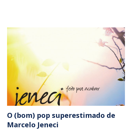
companhia de Luís Filipe de Lima (violão), Rui Alvim
(sopros), João Callado (cavaquinho), Paulino Dias
(percussão) e Beto Cazes (percussão), Sacramento sacudiu,
remexeu, botou a baiana para rodar e tomou para si as
rédeas do espetáculo. Especialmente brilhante naquela
noite, Marcos fez a platéia sorrir com suas
interpretações picantes e bem-humoradas de sambas-
choros clássicos como ‘Recenseamento’ (Assis Valente) e de
outros menos conhecidos como ‘O relógio lá de casa’,
inspirada parceria de Felisberto Martins e um Lupicínio
Rodrigues sem dor de cotovelo. As hilárias ‘Águia d...
O (bom) pop superestimado de
Marcelo Jeneci