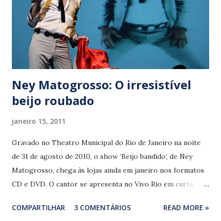
índie atual. Mas a aura cool, perseguida por nove entre dez
artistas em ascensão, dilui as impressões das composições,
tornando difícil sua identificação pelas camadas mais
populares. Fã confesso de Marcelo Camelo, Jene...
Ney Matogrosso: O irresistível
beijo roubado
janeiro 15, 2011
Gravado no Theatro Municipal do Rio de Janeiro na noite
de 31 de agosto de 2010, o show ‘Beijo bandido’, de Ney
Matogrosso, chega às lojas ainda em janeiro nos formatos
CD e DVD. O cantor se apresenta no Vivo Rio em curta
temporada que se encerra neste sábado (15), para marcar o
COMPARTILHAR
3 COMENTÁRIOS
READ MORE »
lançamento de ‘Beijo bandido ao vivo’. Prestes a completar