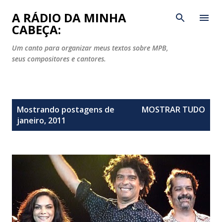
Pular para o conteúdo principal
A RÁDIO DA MINHA
CABEÇA:
Um canto para organizar meus textos sobre MPB,
seus compositores e cantores.
P
Mostrando postagens de
MOSTRAR TUDO
o
janeiro, 2011
s
t
a
g
e
n
s