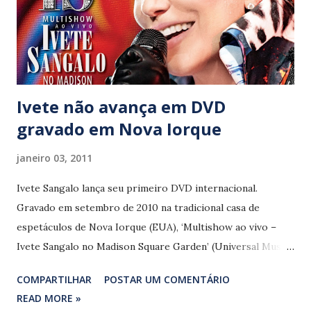
outros jovens artistas lançados pela rádio carioca. Pelo
programa Couvert Artístico, ainda hoje no ar, passaram
nomes como Elba Ramalho, Djavan, Zezé Motta, Leny
Andra...
Ivete não avança em DVD
gravado em Nova Iorque
janeiro 03, 2011
Ivete Sangalo lança seu primeiro DVD internacional.
Gravado em setembro de 2010 na tradicional casa de
espetáculos de Nova Iorque (EUA), ‘Multishow ao vivo –
Ivete Sangalo no Madison Square Garden’ (Universal Music)
está nas lojas nas versões CD e DVD, com 18 e 22 faixas
COMPARTILHAR
POSTAR UM COMENTÁRIO
respectivamente, desde o começo de dezembro passado. As
READ MORE »
imagens foram captadas pelo diretor norte-americano Nick