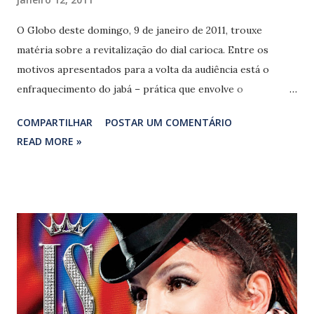
O Globo deste domingo, 9 de janeiro de 2011, trouxe
matéria sobre a revitalização do dial carioca. Entre os
motivos apresentados para a volta da audiência está o
enfraquecimento do jabá – prática que envolve o
pagamento de dinheiro em troca de favores (no caso a
COMPARTILHAR
POSTAR UM COMENTÁRIO
execução de músicas), presente em vários segmentos da
READ MORE »
sociedade brasileira, mas que ficou atrelada ao rádio. A
década de 1990 é identificada como o período-auge de tal
procedimento, quando o público teria se afastado por causa
da má qualidade das programações. Nesta mesma época a
JB FM destacou-se ao dosar música nacional e estrangeira,
sempre realçando a produção nativa. Grandes nomes da
chamada MPB lado a lado com Adriana Calcanhotto, Ana
Carolina, Cássia Eller, Chico César, Jorge Vercillo, Paulinho
Moska, Rita Ribeiro, Zeca Baleiro e Zélia Duncan, entre