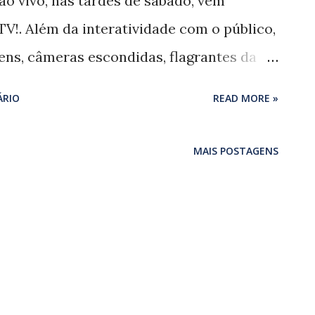
 ao vivo, nas tardes de sábado, vem
V!. Além da interatividade com o público,
ens, câmeras escondidas, flagrantes da
s, num cenário que lembra uma garagem.
ÁRIO
READ MORE »
, a audiência está legal, já batemos
 São Paulo e vejo que já existe uma
MAIS POSTAGENS
se Supla, 41 anos, o mais exibido da dupla.
çula, João Suplicy, foi contratado para
a."Nunca tínhamos feito nada juntos
zil'. A química é interessante e
iferenças dos trabalhos individuais,
a tal química entre o roqueiro e o amante