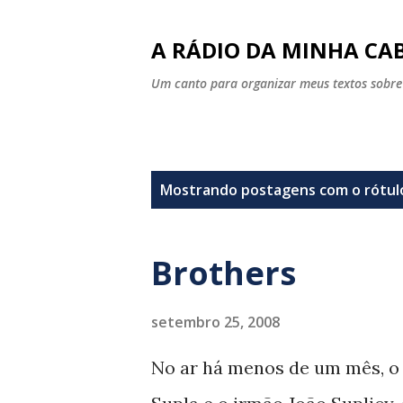
A RÁDIO DA MINHA CAB
Um canto para organizar meus textos sobre
P
Mostrando postagens com o rótu
o
s
Brothers
t
a
setembro 25, 2008
g
No ar há menos de um mês, o
e