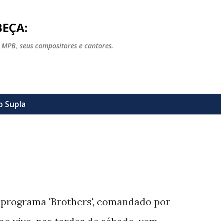
Pular para o conteúdo principal
EÇA:
 MPB, seus compositores e cantores.
lo
Supla
 programa 'Brothers', comandado por