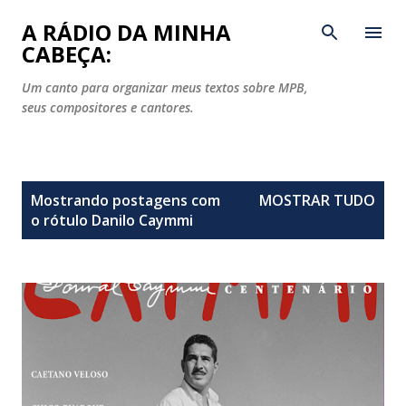
Pular para o conteúdo principal
A RÁDIO DA MINHA
CABEÇA:
Um canto para organizar meus textos sobre MPB,
seus compositores e cantores.
P
Mostrando postagens com
MOSTRAR TUDO
o
o rótulo
Danilo Caymmi
s
t
a
g
e
n
s