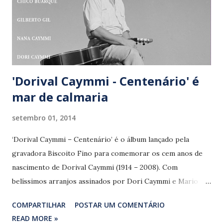
'Dorival Caymmi - Centenário' é
mar de calmaria
setembro 01, 2014
‘Dorival Caymmi – Centenário’ é o álbum lançado pela
gravadora Biscoito Fino para comemorar os cem anos de
nascimento de Dorival Caymmi (1914 – 2008). Com
belíssimos arranjos assinados por Dori Caymmi e Mario
Adnet, o disco reúne os irmãos Dori, Nana e Danilo com
COMPARTILHAR
POSTAR UM COMENTÁRIO
Caetano Veloso, Chico Buarque e Gilberto Gil, além de
READ MORE »
Adnet, intérprete de ‘A vizinha do lado’ (Dorival Caymmi,