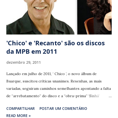
'Chico' e 'Recanto' são os discos
da MPB em 2011
dezembro 29, 2011
Lançado em julho de 2011, ‘ Chico ’, o novo álbum de
Buarque, suscitou críticas unanimes. Resenhas, as mais
variadas, seguiram caminhos semelhantes apontando a falta
de “arrebatamento” do disco e a “obra-prima” ‘Sinhá’
(Chico Buarque/ João Bosco). Cinco anos após o CD
COMPARTILHAR
POSTAR UM COMENTÁRIO
‘Carioca’, Chico entregou joias tão valiosas quanto sutis,
READ MORE »
entre elas a valsa ‘Nina’. Um de nossos melhores