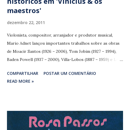
históricos em 'Vinicius & os
maestros'
dezembro 22, 2011
Violonista, compositor, arranjador e produtor musical,
Mario Adnet lançou importantes trabalhos sobre as obras
de Moacir Santos (1926 – 2006), Tom Jobim (1927 – 1994),
Baden Powell (1937 – 2000), Villa-Lobos (1887 – 1959) e Luiz
Eça (1936 – 1992), entre outros grandes nomes da música
COMPARTILHAR
POSTAR UM COMENTÁRIO
popular brasileira. Desta vez, Adnet buscou parcerias
READ MORE »
(quase) desconhecidas de Vinicius de Moraes (1913 – 1980)
com os maestros Claudio Santoro (1919 – 1989), Pixinguinha
(1898 – 1973), Moacir Santos e Baden Powell. Tom, que
mereceu dois belos CDs no projeto intitulado ‘+ Jobim jazz’,
ficou de fora. O álbum ‘Vinicius & os maestros’ traz 15 faixas
elegantemente arranjadas por Mario e executadas por uma