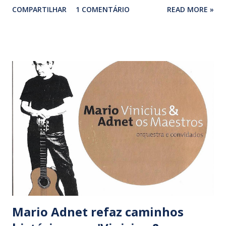
COMPARTILHAR
1 COMENTÁRIO
READ MORE »
registros de shows ao lançar o bom ‘Nossa verdade’. A
volta de Beth Carvalho ao disco e aos palcos foi saudada
pelos amantes do gênero. ‘Nosso samba tá na rua’ figura
entre os melhores álbuns da cantora que voltou a trabalhar
com o produtor Rildo Hora. Com repertório assinado por
bambas consagrados e novos nomes do samba carioca,
‘Nosso samba tá na rua’ ainda rendeu um show vibrante.
Seria o disco de samba do ano se um nome recorrente no
repertório da própria Beth não tivesse voltado a gravar.
Primeiro CD de inéditas desde ‘Sambista perfeito’, lançado
em 2007, ‘Batuques e romances’ trouxe o samba da melhor
qualidade feito por Arlindo Cruz há quase três décadas,
desde que surgiu nas míticas rodas de samba ...
Mario Adnet refaz caminhos