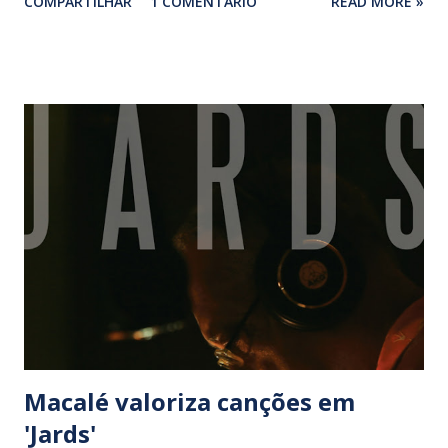
COMPARTILHAR
1 COMENTÁRIO
READ MORE »
inventa novos mundos, sua maior habilidade é recriar
canções, como ficou claro em ‘Curare’ (1991). O repertório
de clássicos como ‘ Tim tim por tim tim’ (Geraldo Jaques/
Haroldo Barbosa) e ‘Fotografia’ (Tom Jobim), aliado ao seu
canto minimalista e à bossa de seu violão, ajudou a dar à
Rosa a alcunha de “João Gilberto de saias”. Desde então a
cantora vem usando sua voz pequena, de fraseado rítmico
sofisticado, a serviço da reinvenção de músicas quase
sempre vinculadas a outras vozes em seus discos de
carreira como ‘Rosa canta Caymmi’ (2000) e ‘Amorosa’
(2004), dedicados a Dorival Caymmi e João Gilberto,
respectivamente, além dos projetos ‘Letra & Música Ary
Barroso - Rosa Passos e Lula Galvão’ (1997) e ‘Rosa...
Macalé valoriza canções em
'Jards'