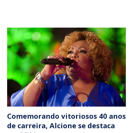
compositores segue registrando magnificamente as
impressões colhidas ao longo dos seus 67 anos de vida. Tal
como na canção-homenagem feita por Caetano Veloso,
Chico Buarque “brilha único, indivíduo, maravilha sem igual.
Já tem coragem de saber que é imortal”. O baiano de Santo
Amaro da Purificação também esteve em alta ao entregar à
Gal Costa as onze canções que constituem o arrebatador ‘
Recanto ’, lançado em dezembro, envolto a grande
expectativa. Seis anos depois de ‘Hoje’ (Trama), CD
recebido friamente pelos críticos, ‘Recanto’ aponta novos
rumos e recoloca Gal na dianteira da produção musical
contemporân...
Comemorando vitoriosos 40 anos
de carreira, Alcione se destaca