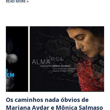
READ MORE »
encaixotou os primeiros discos do Zimbo Trio e a obra
completa de Celly Campello. Um dos destaques da
gravadora foi o lançamento do álbum ‘Ademilde Fonseca’,
lançando originalmente em 1975. O DJ Zé Pedro também
entrou no mercado musical com sua Joia Moderna,
reeditando importantes discos nunca antes digitalizados e
trazendo de volta grandes cantoras como Célia e Cida
Moreira.
Os caminhos nada óbvios de
Mariana Aydar e Mônica Salmaso