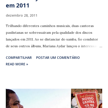
em 2011
dezembro 28, 2011
Trilhando diferentes caminhos musicais, duas cantoras
paulistanas se sobressaíram pela qualidade dos discos
lançados em 2011. Ao se distanciar do samba, fio condutor
de seus outros álbuns, Mariana Aydar lançou o interessante
‘Cavaleiro selvagem aqui te sigo’. Sob a batuta do maestro
COMPARTILHAR
POSTAR UM COMENTÁRIO
Letieres Leite, engenhoso comandante da Orquestra
READ MORE »
Rumpilezz, Mariana deu novos e preciosos passos na
direção oposta a certa obviedade que permeia o cenário
musical brasileiro. Mônica Salmaso reafirmou seu posto
único no panteão das cantoras nacionais com o belíssimo
CD ‘Alma lírica brasileira’. Sua música passa longe do pop-
brega feito para tocar no rádio e, diferentemente das
colegas surgidas nas últimas décadas, ela não compõe. Sem