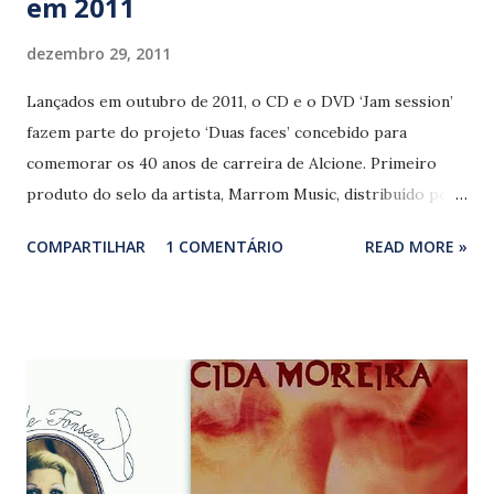
em 2011
dezembro 29, 2011
Lançados em outubro de 2011, o CD e o DVD ‘Jam session’
fazem parte do projeto ‘Duas faces’ concebido para
comemorar os 40 anos de carreira de Alcione. Primeiro
produto do selo da artista, Marrom Music, distribuído pela
gravadora Biscoito Fino, ‘Jam session’ reúne companheiros
COMPARTILHAR
1 COMENTÁRIO
READ MORE »
de ofício em belos duetos, canções de sotaques
internacionais, lados B da discografia da cantora, além de
inéditas em sua voz. Alcione registrou as 18 faixas em sua
própria casa em sessões (quase) informais. O resultado é
um DVD primoroso, o melhor já feito pela cantora, que não
poupa talento, exibindo a potente voz em grande forma,
valorizando cada canção.