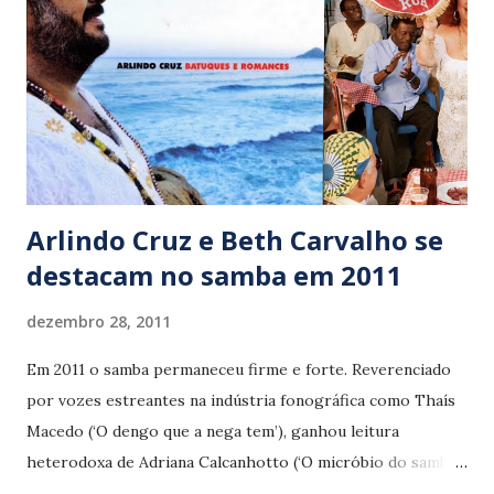
perseguir o sucesso fácil, valorizando a arte de cantar,
Mônica constrói sua refinada discografia graças à
habilidade em pescar pérolas do cancioneiro nacional das
mais variadas épocas.
Arlindo Cruz e Beth Carvalho se
destacam no samba em 2011
dezembro 28, 2011
Em 2011 o samba permaneceu firme e forte. Reverenciado
por vozes estreantes na indústria fonográfica como Thaís
Macedo (‘O dengo que a nega tem’), ganhou leitura
heterodoxa de Adriana Calcanhotto (‘O micróbio do samba)
e viu o grupo Fundo de Quintal se livrar dos recorrentes