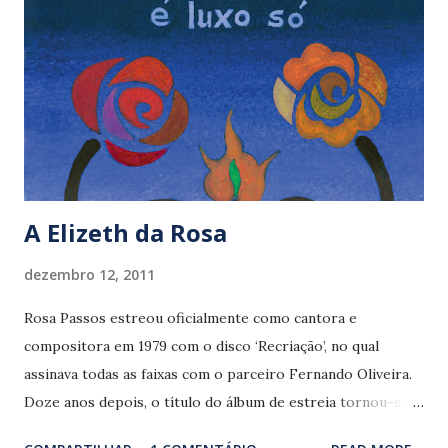
orquestra de 54 músicos reunidos para o projeto também
concebido para o palco. O maestro Claudio Cruz é o
regente convidado. Além das participações especiais de um
time de músicos excepcionais como Jurim Moreira (bateria)
e Armando Marçal (percussão), ‘Vinicius & os maestros’ traz
ainda os tarim...
A Elizeth da Rosa
dezembro 12, 2011
Rosa Passos estreou oficialmente como cantora e
compositora em 1979 com o disco ‘Recriação’, no qual
assinava todas as faixas com o parceiro Fernando Oliveira.
Doze anos depois, o título do álbum de estreia tornou-se
uma das principais marcas do estilo da baiana. Rosa não