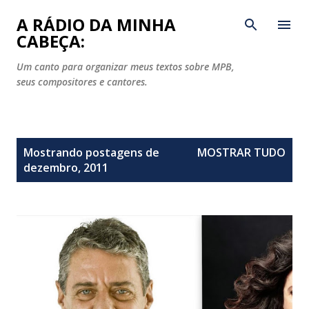
Pular para o conteúdo principal
A RÁDIO DA MINHA
CABEÇA:
Um canto para organizar meus textos sobre MPB,
seus compositores e cantores.
P
Mostrando postagens de
MOSTRAR TUDO
o
dezembro, 2011
s
t
a
g
e
n
s