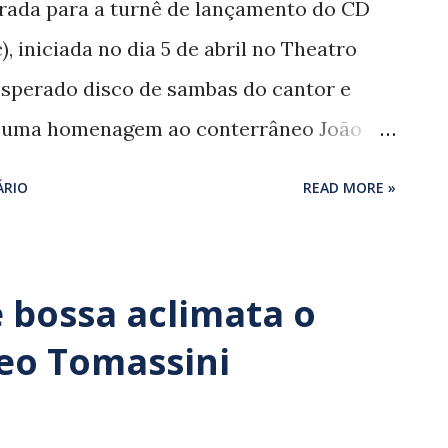
strada para a turnê de lançamento do CD
, iniciada no dia 5 de abril no Theatro
 esperado disco de sambas do cantor e
 uma homenagem ao conterrâneo João
 pop dos Doces Bárbaros parece
ÁRIO
READ MORE »
s de outrora no show em que dá voz aos 12
ro” incluídos no CD, além de outras nove
As pés da cruz’ (Marino Pinto/ Zé da
 bossa aclimata o
icius de Moraes/ Carlos Lyra, 1961),
Leo Tomassini
morena’ (Dorival Caymmi, 1942) e
inha/ Almira Castilho, 1959). Se o violão,