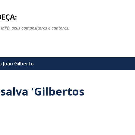
Pular para o conteúdo principal
EÇA:
 MPB, seus compositores e cantores.
lo
João Gilberto
salva 'Gilbertos