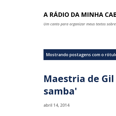
A RÁDIO DA MINHA CAB
Um canto para organizar meus textos sobre
P
Mostrando postagens com o rótu
o
s
Maestria de Gil 
t
samba'
a
g
abril 14, 2014
e