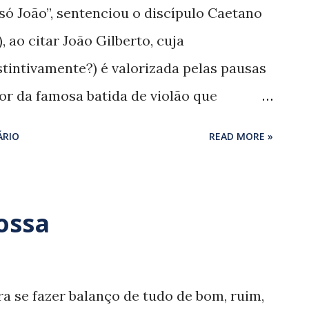
 da audição de João no rádio, continua
o só João”, sentenciou o discípulo Caetano
lhas, principalmente nas regiões mais
, ao citar João Gilberto, cuja
ndo há algum tempo. Ao tentar emular o
tintivamente?) é valorizada pelas pausas
o, Gilberto soa correto sem, contu...
or da famosa batida de violão que
rpoador’ do carioca Leo Tomassini é
ÁRIO
READ MORE »
s desde sempre existentes nas obras dos
al Caymmi (1914 – 2008). A música do
a d’água das composições e do canto de
ossa
 o mestre em ‘elizabeth’ (Leo Tomassini),
músico Leandro Joaquim cita ‘Lindeza’
violões cheios de bossa (de Pedro Sá, Mig
a se fazer balanço de tudo de bom, ruim,