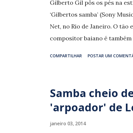
Gilberto Gil pôs os pés na e
n
‘Gilbertos samba’ (Sony Music)
s
Net, no Rio de Janeiro. O tão
compositor baiano é também
Gilberto. Aos 71 anos, o mais
COMPARTILHAR
POSTAR UM COMENT
desacelerar a máquina de hit
sucessos do “bruxo de Juazei
canções. Aos clássicos como ‘
Samba cheio de
Zilda, 1942) e ‘Você e eu’ (Vin
'arpoador' de 
juntam-se outros como ‘Rosa 
‘Chiclete com banana’ (Gordur
janeiro 03, 2014