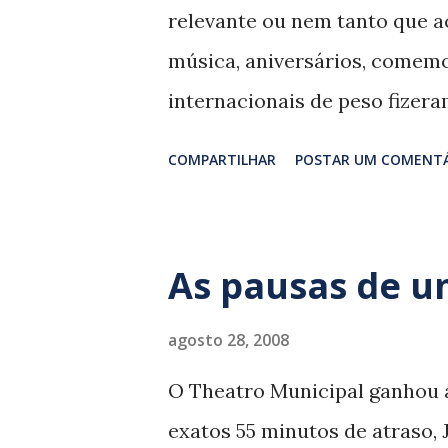
Martins, Guinga, Nelson Jaco
relevante ou nem tanto que a
perpassa a quase totalidade 
música, aniversários, comemo
Tomassini, ex-Família Roitma
internacionais de peso fizera
águas tépidas da canção sem f
funk na velocidade cinco do M
COMPARTILHAR
POSTAR UM COMENT
pela sutileza do banquinho e
anos da Bossa Nova, contados
do Amor Demais’, de Elizeth 
As pausas de u
de João Gilberto nas faixas ‘C
principais foram o encontro 
agosto 28, 2008
(lançado em CD e DVD) e as a
O Theatro Municipal ganhou 
que voltou a cantar no Rio ap
exatos 55 minutos de atraso, 