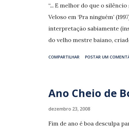
instrumento adotado a partir
“... E melhor do que o silênci
impecável, a voz apresenta fa
Veloso em ‘Pra ninguém’ (1997)
graves em que Gil vem canta
interpretação sabiamente (ins
minimalismo zen do mestre Joã
do velho mestre baiano, criad
deflagrou a Bossa Nova. O ‘a
COMPARTILHAR
POSTAR UM COMENT
banhado por ondas silenciosa
baianos João, Caetano e Doriv
santo-amarense é, aliás, min
Ano Cheio de B
Leo, que divide os vocais com
na qual o elegante flugel do 
dezembro 23, 2008
(Caetano Veloso). A bossa de 
Fim de ano é boa desculpa par