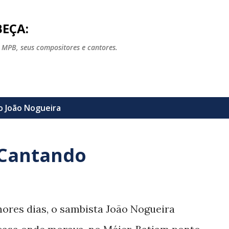
Pular para o conteúdo principal
EÇA:
 MPB, seus compositores e cantores.
lo
João Nogueira
 Cantando
ores dias, o sambista João Nogueira