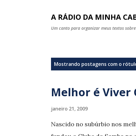
A RÁDIO DA MINHA CAB
Um canto para organizar meus textos sobre
P
Mostrando postagens com o rótu
o
s
Melhor é Viver
t
a
janeiro 21, 2009
g
Nascido no subúrbio nos melh
e