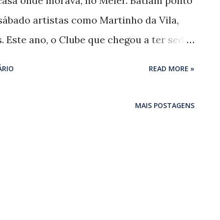
casa onde morava, no Méier. Batiam ponto
ábado artistas como Martinho da Vila,
. Este ano, o Clube que chegou a ter sede
 de 80, comemora 30 anos — sempre sob o
ÁRIO
READ MORE »
 “Meu pai queria muito a sede do Clube,
o que vou viver como ele viveu, para
MAIS POSTAGENS
r de mim o Clube não vai acabar nunca”,
ogueira, que entrou com processo
 da cidade em busca de uma sede. Um ano
ou bloco, desfilando na Avenida Rio
ida Atlântica. “O bloco sempre foi a
 se divertia”, lembra Ângela Nogueira,