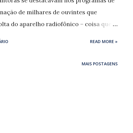
cantoras se destacavam nos programas de
inação de milhares de ouvintes que
lta do aparelho radiofônico – coisa que
na era digital, não podem compreender.
ÁRIO
READ MORE »
ssimo fazem parte do livro ‘As divas do
ernas da era de ouro’ de Ronaldo Conde
MAIS POSTAGENS
a). Histórias sobre a vida e a obra de 14
adas de forma leve e, claro, apaixonada –
 seu amor por Emilinha Borba,
 entre a “rainha da Marinha” e Marlene.
va, ao contrário, afinal estamos falando
cantoras. É com prazer que acompanhamos