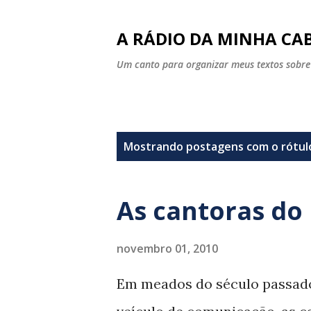
A RÁDIO DA MINHA CAB
Um canto para organizar meus textos sobre
P
Mostrando postagens com o rótu
o
s
As cantoras do 
t
a
novembro 01, 2010
g
Em meados do século passado,
e