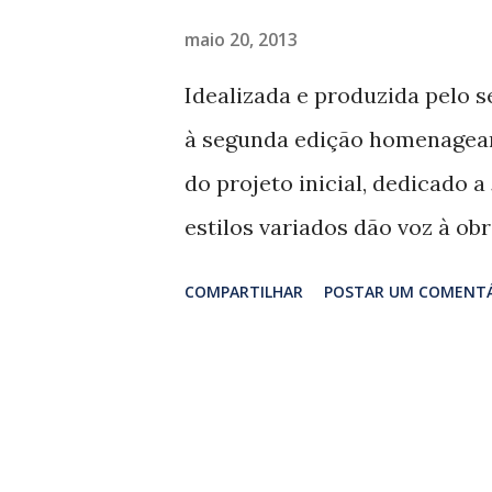
vez ficou a cargo de Paulão 7 
maio 20, 2013
reverência em ‘Não sou mais 
Idealizada e produzida pelo s
1996), enquanto um descontra
à segunda edição homenagean
de mim’ (Wilson Moreira/ Zec
do projeto inicial, dedicado 
correção ‘Mutirão de amor’ (S
estilos variados dão voz à ob
lançados nos formatos CD, DV
COMPARTILHAR
POSTAR UM COMENT
gravadora Som Livre. Também
comentada e um fichário com 
‘Soongbook’, assinada por Alm
reza a cartilha da reverência
arranjos refazem os originais,