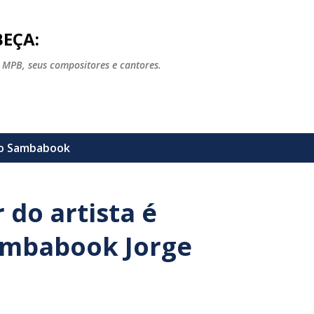
Pular para o conteúdo principal
EÇA:
 MPB, seus compositores e cantores.
lo
Sambabook
 do artista é
ambabook Jorge