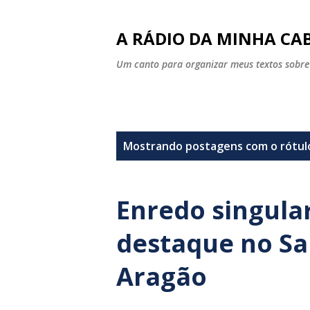
A RÁDIO DA MINHA CAB
Um canto para organizar meus textos sobre
P
Mostrando postagens com o rótu
o
s
Enredo singular
t
destaque no S
a
Aragão
g
e