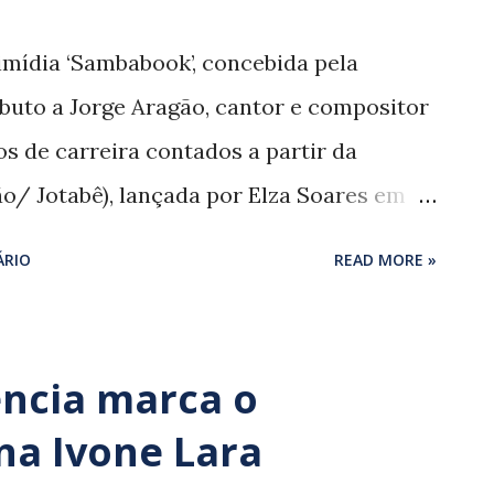
imídia ‘Sambabook’, concebida pela
ibuto a Jorge Aragão, cantor e compositor
 de carreira contados a partir da
ão/ Jotabê), lançada por Elza Soares em
calação dos cantores mistura renomados
ÁRIO
READ MORE »
ila (‘Coisa de pele’), Beth Carvalho
godinho (‘Quintal do céu’) e artistas
usicais, como Anitta (‘Coisinha do pai’),
ncia marca o
van Lins (‘Alvará’). Apesar da relativa
a Ivone Lara
s novas versões sofrem com a excessiva