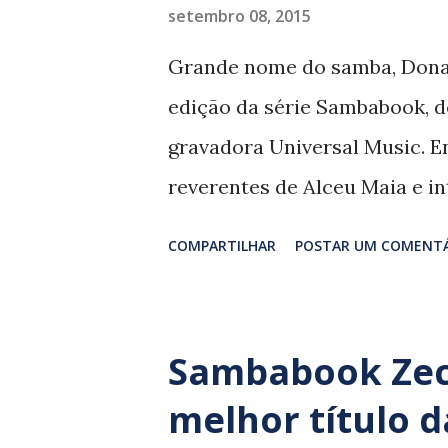
reverência que acompanha a 
setembro 08, 2015
(1941 – 2000), Martinho da Vi
Grande nome do samba, Dona 
Seguindo à risca os arranjos 
edição da série Sambabook, do
criatividade dos intérpretes.
gravadora Universal Music. 
Elza Soares se sobressai em ‘I
reverentes de Alceu Maia e i
registros musicais apresent
COMPARTILHAR
POSTAR UM COMENT
com poucos destaques e nen
A aparente assepsia (apatia?
na Cidade da Música, na Barra
Sambabook Zec
do público – e sem inventivi
melhor título d
sempre os mesmos enquadram