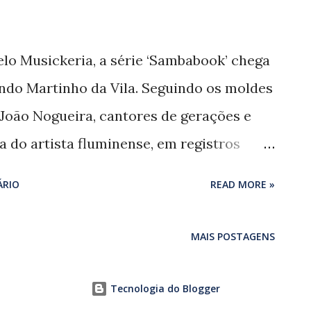
Cordas. Gilberto Gil não vai além da
disso’ (Jorge Aragão/ Zeca Pagodinho,
elo Musickeria, a série ‘Sambabook’ chega
ído Djavan se sai bem melhor em ‘Judia
do Martinho da Vila. Seguindo os moldes
a Pagodinho, 1986). Roberta Sá canta com
a João Nogueira, cantores de gerações e
ombrinha/ Jorge Ara...
ra do artista fluminense, em registros
D e Blu-ray, com distribuição da
ÁRIO
READ MORE »
 fazem parte do pacote uma discografia
60 partituras. Diferentemente da série
MAIS POSTAGENS
ir Chediak (1950 – 2003), o ‘Sambabook’
. Assinados por Alceu Maia, os novos
Tecnologia do Blogger
 o que talvez engesse a criatividade dos