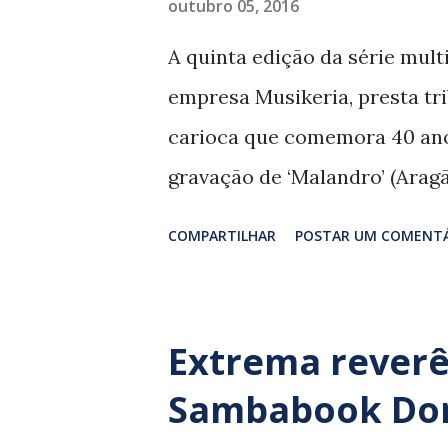
outubro 05, 2016
n
A quinta edição da série mult
s
empresa Musikeria, presta tr
carioca que comemora 40 anos
gravação de ‘Malandro’ (Arag
1976. Como de costume, a es
COMPARTILHAR
POSTAR UM COMENT
sambistas, como Martinho da V
(‘Pedaço de ilusão’) e Zeca Pa
vinculados a outros gêneros m
Extrema reverê
Lenine (‘Toque de malícia’) e I
Sambabook Don
diversidade de convidados, a