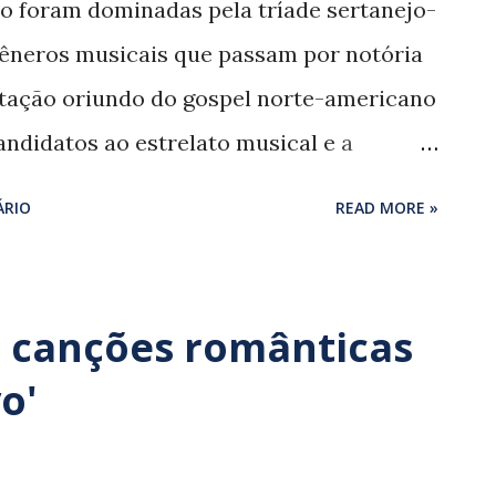
o foram dominadas pela tríade sertanejo-
gêneros musicais que passam por notória
retação oriundo do gospel norte-americano
andidatos ao estrelato musical e a
scente repetiu a receita dos manjados
ÁRIO
READ MORE »
stidos de homenagem. Em outra ponta
CDs de nomes da chamada cena indie ,
es das tecnologias atuais, principalmente
ê canções românticas
erreira e Tulipa Ruiz, promissores
o'
ção notadamente influenciada pela MPB,
de. Meses antes da realeza da mesma MPB