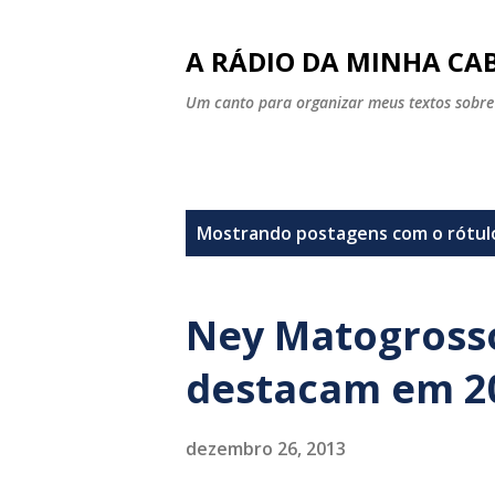
A RÁDIO DA MINHA CAB
Um canto para organizar meus textos sobre
P
Mostrando postagens com o rótu
o
s
Ney Matogrosso 
t
destacam em 2
a
g
dezembro 26, 2013
e