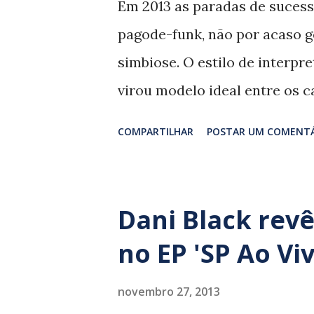
Em 2013 as paradas de sucess
n
pagode-funk, não por acaso 
s
simbiose. O estilo de interp
virou modelo ideal entre os c
indústria fonográfica remane
COMPARTILHAR
POSTAR UM COMENT
projetos caça-níqueis trave
foram lançados incontáveis 
impulsionados pelas facilidad
Dani Black rev
a internet. Dani Black, Toni F
no EP 'SP Ao Viv
representantes da nova gera
conquistaram mais visibilida
novembro 27, 2013