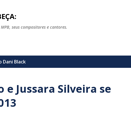
Pular para o conteúdo principal
EÇA:
 MPB, seus compositores e cantores.
lo
Dani Black
e Jussara Silveira se
013