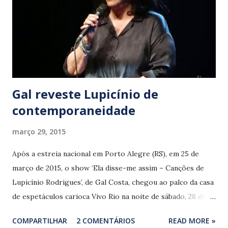
Gal reveste Lupicínio de
contemporaneidade
março 29, 2015
Após a estreia nacional em Porto Alegre (RS), em 25 de
março de 2015, o show ‘Ela disse-me assim – Canções de
Lupicínio Rodrigues’, de Gal Costa, chegou ao palco da casa
de espetáculos carioca Vivo Rio na noite de sábado, 28 de
março. Idealizado por J. Velloso para o projeto Natura
COMPARTILHAR
2 COMENTÁRIOS
READ MORE »
Musical, o show poderia indicar a volta de Gal à zona de