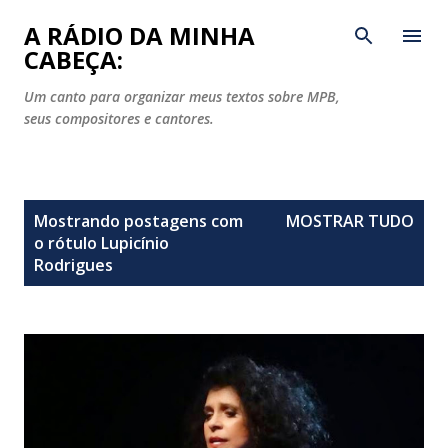
Pular para o conteúdo principal
A RÁDIO DA MINHA
CABEÇA:
Um canto para organizar meus textos sobre MPB,
seus compositores e cantores.
P
Mostrando postagens com
MOSTRAR TUDO
o
o rótulo
Lupicínio
s
Rodrigues
t
a
g
e
n
s