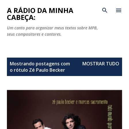
Pular para o conteúdo principal
A RÁDIO DA MINHA
CABEÇA:
Um canto para organizar meus textos sobre MPB,
seus compositores e cantores.
P
Mostrando postagens com
MOSTRAR TUDO
o
o rótulo
Zé Paulo Becker
s
t
a
g
e
n
s