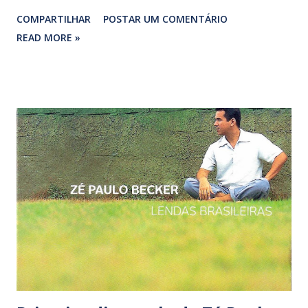
músicas inéditas assinadas pelo violonista e pelo letrista, na
COMPARTILHAR
POSTAR UM COMENTÁRIO
voz de Marcos Sacramento. Músico clássico por formação,
READ MORE »
Zé Paulo viu seu nome ser reconhecido além das rodas de
samba e choro da Lapa ao colocar o virtuoso violão a
serviço dos dois bem-sucedidos ritmos musicais do país,
sem ortodoxia. Sua inventividade rítmica gerou sambas (‘A
gente samba’, ‘Dois lados’ e ‘Temperamento’), choro (‘Gota
de ouro’), valsa (‘Sem rumo’) e seresta (‘Quem ama’), entre
outras canções, que ganharam a poesia de Paulo César
Pinheiro, letrista criador de inúmeros clássicos da MPB.
Craque, Becker também assina os arranjos das quatorze
faixas de ‘Todo mundo quer amar’, onde seu violão
sincopado tem as luxuosas adesões de músicos como
Rogério Caetano (violão sete cordas), Leandro Br...