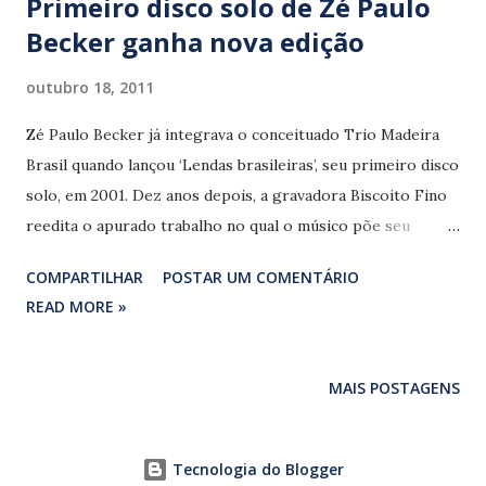
Primeiro disco solo de Zé Paulo
Becker ganha nova edição
outubro 18, 2011
Zé Paulo Becker já integrava o conceituado Trio Madeira
Brasil quando lançou ‘Lendas brasileiras’, seu primeiro disco
solo, em 2001. Dez anos depois, a gravadora Biscoito Fino
reedita o apurado trabalho no qual o músico põe seu
notável violão a serviço de clássicos da música popular
COMPARTILHAR
POSTAR UM COMENTÁRIO
brasileira. Becker também assina os inventivos arranjos que
READ MORE »
realçam (ainda mais) a beleza do repertório. Entre a valsa
‘Gotas de ouro’ (Ernesto Nazareth), de 1916, e 'Todo o
sentimento' (Cristóvão Bastos/ Chico Buarque) do ‘Choro
MAIS POSTAGENS
bandido’ (Edu Lobo e Chico Buarque), Zé Paulo passeia por
temas de Egberto Gismonti (‘Infância’ e ‘Palhaço’), recria o
‘Feitiço da Vila’ (Vadico/ Noel Rosa) e valoriza a joia de
Tecnologia do Blogger