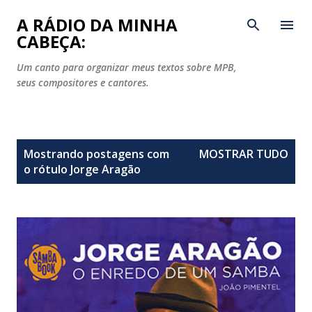
Pular para o conteúdo principal
A RÁDIO DA MINHA
CABEÇA:
Um canto para organizar meus textos sobre MPB,
seus compositores e cantores.
P
Mostrando postagens com
MOSTRAR TUDO
o
o rótulo
Jorge Aragão
s
t
a
g
e
n
s