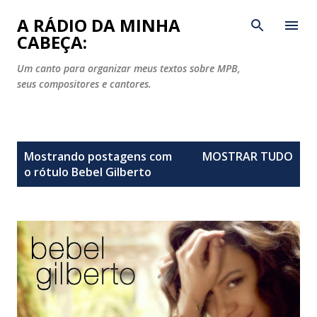
Pular para o conteúdo principal
A RÁDIO DA MINHA
CABEÇA:
Um canto para organizar meus textos sobre MPB,
seus compositores e cantores.
P
Mostrando postagens com
MOSTRAR TUDO
o
o rótulo
Bebel Gilberto
s
t
a
g
e
n
s