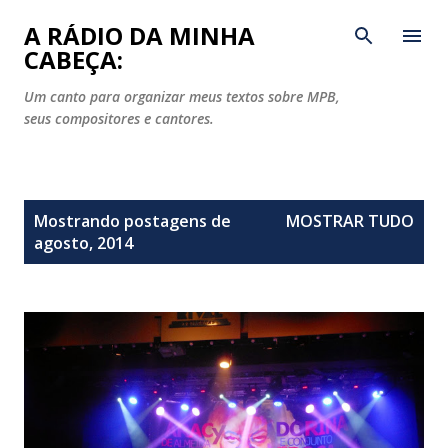
Pular para o conteúdo principal
A RÁDIO DA MINHA
CABEÇA:
Um canto para organizar meus textos sobre MPB,
seus compositores e cantores.
P
Mostrando postagens de
MOSTRAR TUDO
o
agosto, 2014
s
t
a
g
e
n
s