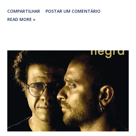
maranhense deu voz às recentes ‘Eterna alegria’ (Júlio
COMPARTILHAR
POSTAR UM COMENTÁRIO
Alves, Ramirez, Carlos Jr./ Alex Almeida), ‘Ogum chorou
READ MORE »
que chorou’ (Arlindo Cruz) e ‘Eh, eh’ (Djavan/ Zeca
Pagodinho), entre outras, e relembrou o clássico ‘Pintura
sem arte’ (Candeia). Se as composições de Jorge Aragão
saíram de cena, as duas pérolas assinadas por Fátima
Guedes felizmente foram mantidas. ‘Tanto que aprendi e
amor’ e ‘Sete véus’ são números menos óbvios, em que a
voz potente de Alcione arrepia os mais atentos. Para a
eterna alegria da maioria, Marrom enfileirou sucessos
românticos como ‘Pior é que eu gosto’ (Isolda), ‘Mulher
ideal’ (Michael Sullivan/ Carlos Colla) e ‘Você me vira a
cabeça’ (Chico Roque/ Paulo Sérgio Valle), além é claro, da
matadora ‘A loba’ (Paulinho Rezende/ Juninho Peralva), ...