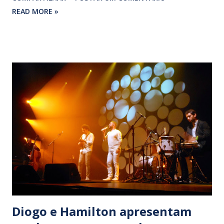
calouros. Seu requintado repertório continua ignorado por
READ MORE »
muitos, graças ao descaso da indústria fonográfica.
Contudo, na noite de 26 de agosto de 2014, outra carioca da
gema subiu ao tradicional palco do Teatro Rival Petrobrás
para prestar tributo à Dama do Encantado. Acompanhada
pelo Conjunto Época de Ouro, a sambista Dorina encarou
com valentia o perspicaz roteiro assinado pelo diretor
musical, Marcos Fernando. “Estou aqui no tablado/ Feito de
ouro e prata”. Os versos de ‘A voz do morto’ (Caetano
Veloso) foram a senha para uma noite especial. Entre
música da melhor qualidade, trechos que uma entrevista de
Aracy deixavam transparecer a autenticidade da artista.
Coisa impensável no contexto atual, onde tudo é cal...
Diogo e Hamilton apresentam