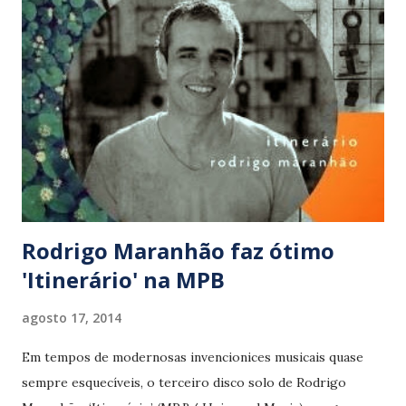
‘Risque’ (Ary Barroso), o repertório soa interessante
justamente por tirar Diogo de sua zona de conforto e,
também, pelos espertos arranjos. Acompanhados pelos
músicos Thiago da Serrinha (percussão) e André
Vasconcellos (baixo), Nogueira e Holanda injetam novos
timbres e doses de contemporaneidade no samba. Passando
ao largo da reverência extremada sem, contudo, cair no
experimentalismo radical, a dupla bu...
Rodrigo Maranhão faz ótimo
'Itinerário' na MPB
agosto 17, 2014
Em tempos de modernosas invencionices musicais quase
sempre esquecíveis, o terceiro disco solo de Rodrigo