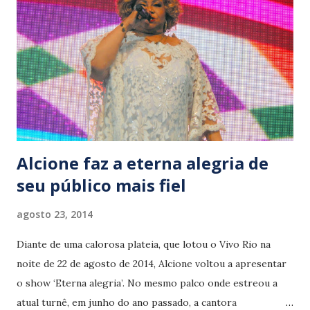
Baden Powell, Vinicius de Moraes, Caetano Veloso, Arlindo
Cruz, Ary Barroso, João Nogueira, Paulo César Pinheiro,
Pixinguinha”, definiu Diogo. Desenvolto, o cantor
relembrou ‘Batendo a porta’, de João e PC Pinheiro, senha
para a apresentação de ‘Salamandra’, preciosa composição
da extinta dupla, que permanecia inédita. Acompanhado...
Alcione faz a eterna alegria de
seu público mais fiel
agosto 23, 2014
Diante de uma calorosa plateia, que lotou o Vivo Rio na
noite de 22 de agosto de 2014, Alcione voltou a apresentar
o show ‘Eterna alegria’. No mesmo palco onde estreou a
atual turnê, em junho do ano passado, a cantora