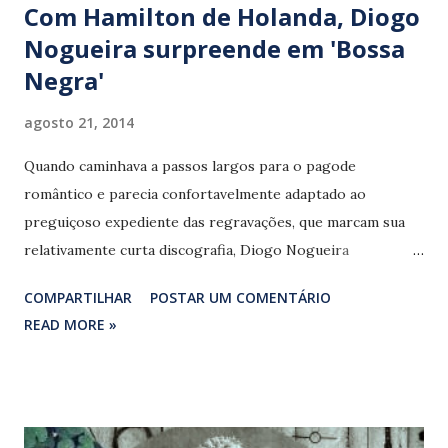
Com Hamilton de Holanda, Diogo
Nogueira surpreende em 'Bossa
Negra'
agosto 21, 2014
Quando caminhava a passos largos para o pagode
romântico e parecia confortavelmente adaptado ao
preguiçoso expediente das regravações, que marcam sua
relativamente curta discografia, Diogo Nogueira
surpreende ao lançar 'Bossa negra' (Universal Music).
COMPARTILHAR
POSTAR UM COMENTÁRIO
Dividido com o exímio bandolinista e compositor Hamilton
READ MORE »
de Holanda, o álbum, que equilibra material inédito e
versões de músicas já conhecidas, desvia da rota da
obviedade a carreira do filho de João Nogueira (1941 –
2000). Ainda que algumas faixas sejam pra lá de manjadas,
como ‘Desde que o samba é samba’ (Caetano Veloso) e