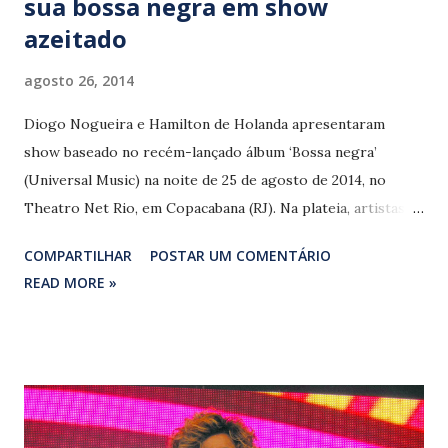
sua bossa negra em show
azeitado
agosto 26, 2014
Diogo Nogueira e Hamilton de Holanda apresentaram
show baseado no recém-lançado álbum ‘Bossa negra’
(Universal Music) na noite de 25 de agosto de 2014, no
Theatro Net Rio, em Copacabana (RJ). Na plateia, artistas
como Arlindo Cruz, Beth Carvalho, Caetano Veloso, Jards
COMPARTILHAR
POSTAR UM COMENTÁRIO
Macalé e Marcelo D2 comprovavam a tal “miscigenação”
READ MORE »
citada por Hamilton para definir a bossa feita em parceria
com o sambista portelense. A dupla mostrou-se afinada ao
apresentar um roteiro que privilegia o repertório do disco
e estende a ideia original incluindo Dorival Caymmi
(‘Vatapá’) e Geraldo Pereira (‘Sem compromisso’) à seleta
lista de autores que constam no projeto. “Bossa negra é