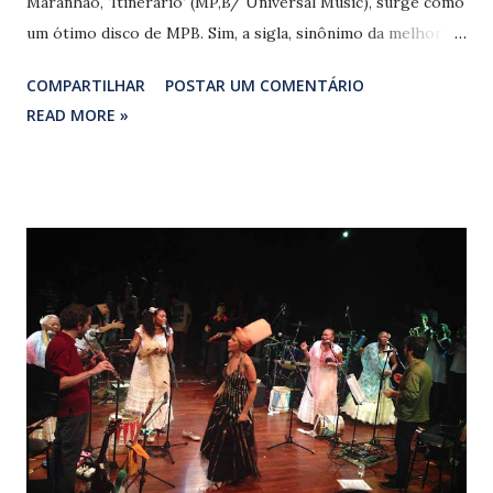
Maranhão, ‘Itinerário’ (MP,B/ Universal Music), surge como
um ótimo disco de MPB. Sim, a sigla, sinônimo da melhor
produção musical deste país, felizmente continua
COMPARTILHAR
POSTAR UM COMENTÁRIO
inspirando novas gerações. Empunhando seu violão em
READ MORE »
todas as faixas, o líder do Bangalafumenga enfileira samba
de roda, samba-canção, seresta e fado, entre outros
gêneros, num álbum sonoramente caprichado. Os
excelentes Marcelo Caldi (sanfona/ piano), Nando Duarte
(violão 7 cordas) e Pretinho da Serrinha (cavaquinho/
percussão) acompanham Rodrigo nesse ‘Itinerário’ que
começa ecoando a “batida que veio de Angola”, na
contagiante malemolência de ‘Fuzuê’ (Rodrigo Maranhão).
Perspicaz retratista urbano, Maranhão faz instantâneo da
musa tijucana, ‘Iara’ (Rodrigo Maranhão/ PC Castilho), que
passeia por pontos de notória efervescência cultural
suburbana: o baile charme de Madureira, as escolas de