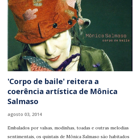
(Jorge Ben Jor), ‘Traduzir-se’ (Ferreira Gullar/ Fagner) e
‘Oração ao tempo’ (Caetano Veloso) – um dos grandes
momentos do show, já no bis. Cantora de voz firme e
singular, Benneditto recebe as Caixeiras do Divino da Casa
Fanti Ashanti, cantadeiras do Maranhão com quem
“aprendeu a cantar” e divide momentos de delicada
religiosidade. Na pluralidade da música popular brasileira
Rita Benneditto tem um honroso e especial lugar.
'Corpo de baile' reitera a
coerência artística de Mônica
Salmaso
agosto 03, 2014
Embalados por valsas, modinhas, toadas e outras melodias
sentimentais, os quintais de Mônica Salmaso são habitados