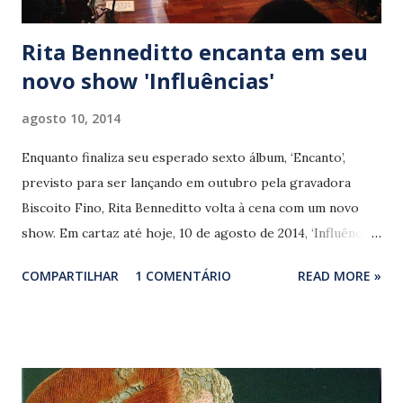
samba Portela e Império Se...
Rita Benneditto encanta em seu
novo show 'Influências'
agosto 10, 2014
Enquanto finaliza seu esperado sexto álbum, ‘Encanto’,
previsto para ser lançando em outubro pela gravadora
Biscoito Fino, Rita Benneditto volta à cena com um novo
show. Em cartaz até hoje, 10 de agosto de 2014, ‘Influências’
renova o repertório da cantora maranhense ao mostrar ao
COMPARTILHAR
1 COMENTÁRIO
READ MORE »
público, que vem lotando o teatro de arena da Caixa
Cultural do Rio de Janeiro, algumas de suas inspirações
musicais. Rita ilumina, entre outras canções, ‘Vento Bravo’
(Edu Lobo/ Paulo César Pinheiro), ‘Lamento Sertanejo’
(Dominguinhos/ Gilberto Gil), ‘Zumbi’ e ‘Domingo 23’